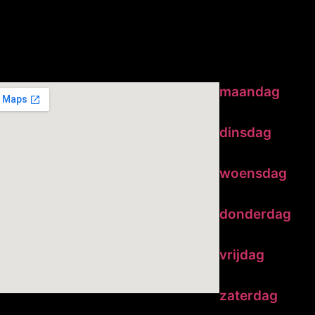
erDaan uit Eersel
Openings
maandag
dinsdag
woensdag
donderdag
vrijdag
zaterdag