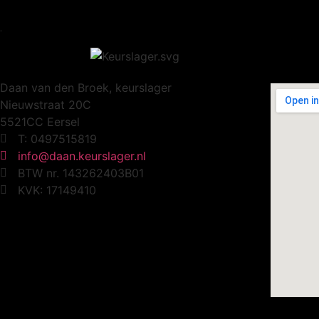
.
Slag
Daan van den Broek, keurslager
Nieuwstraat 20C
5521CC Eersel
T: 0497515819
info@daan.keurslager.nl
BTW nr. 143262403B01
KVK: 17149410