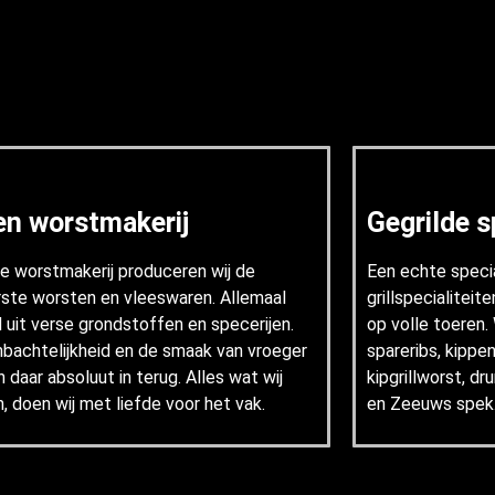
en worstmakerij
Gegrilde s
ze worstmakerij produceren wij de
Een echte special
rste worsten en vleeswaren. Allemaal
grillspecialiteite
d uit verse grondstoffen en specerijen.
op volle toeren
bachtelijkheid en de smaak van vroeger
spareribs, kippen
daar absoluut in terug. Alles wat wij
kipgrillworst, d
, doen wij met liefde voor het vak.
en Zeeuws spek