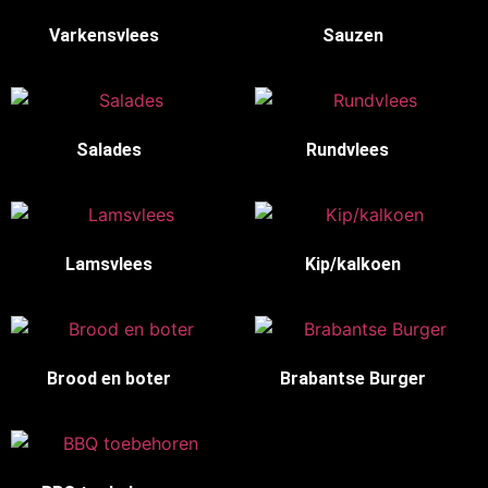
Varkensvlees
(15)
Sauzen
(6)
Salades
(8)
Rundvlees
(14)
Lamsvlees
(3)
Kip/kalkoen
(8)
Brood en boter
(3)
Brabantse Burger
(6)