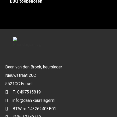
BBQ toebehoren
(3)
.
Daan van den Broek, keurslager
Nieuwstraat 20C
5521CC Eersel
T: 0497515819
info@daan.keurslager.nl
BTW nr. 143262403B01