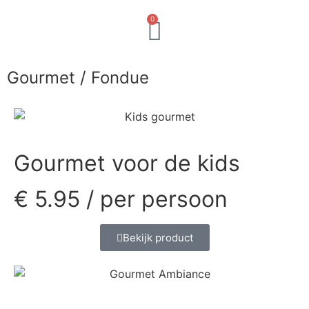
0
Exclusief BBQ vlees
BBQ zelf samenstell
Gourmet / Fondue
Verse gezonde maaltijden
Gourmet / Fondue
Gourmet voor de kids
€
5.95
/ per persoon
Bekijk product