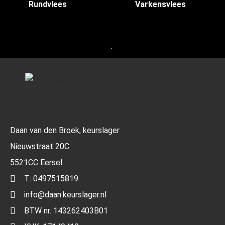
Rundvlees
(14)
Varkensvlees
(15)
.
Daan van den Broek, keurslager
Nieuwstraat 20C
5521CC Eersel
T: 0497515819
info@daan.keurslager.nl
BTW nr. 143262403B01