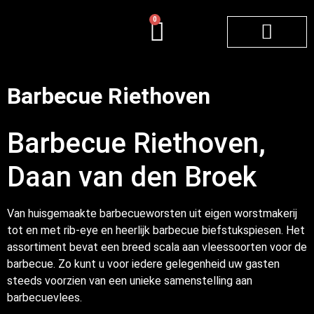
0
Exclusief BBQ vlees
BBQ zelf samenstelle
Gourmet / Fondue
Verse gezonde maaltijden
Barbecue Riethoven
Barbecue Riethoven,
Daan van den Broek
Van huisgemaakte barbecueworsten uit eigen worstmakerij
tot en met rib-eye en heerlijk barbecue biefstukspiesen. Het
assortiment bevat een breed scala aan vleessoorten voor de
barbecue. Zo kunt u voor iedere gelegenheid uw gasten
steeds voorzien van een unieke samenstelling aan
barbecuevlees.