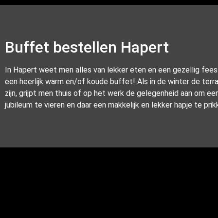
Buffet bestellen Hapert
In Hapert weet men alles van lekker eten en een gezellig fees
een heerlijk warm en/of koude buffet! Als in de winter de ter
zijn, grijpt men thuis of op het werk de gelegenheid aan om ee
jubileum te vieren en daar een makkelijk en lekker hapje te prik