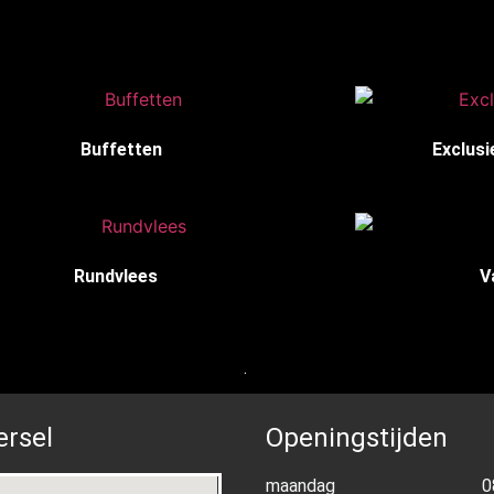
Buffetten
(3)
Exclusi
Rundvlees
(14)
V
.
ersel
Openingstijden
maandag
0