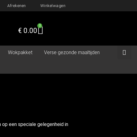
Afrekenen
Winkelwagen
0
€
0.00
Wokpakket
Verse gezonde maaltijden
n op een speciale gelegenheid in