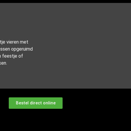
tje vieren met
rassen opgeruimd
n feestje of
ken.
Bestel direct online