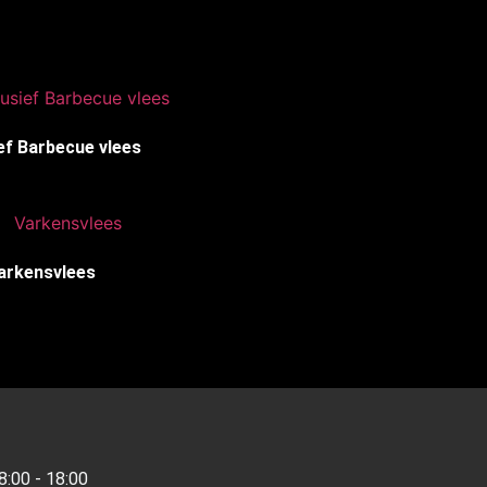
ef Barbecue vlees
(10)
arkensvlees
(15)
8:00 - 18:00