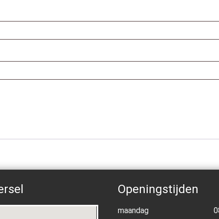
.
ersel
Openingstijden
maandag
0