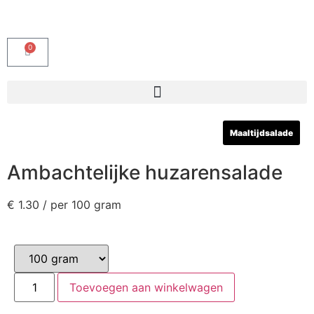
0
Maaltijdsalade
Ambachtelijke huzarensalade
€
1.30
/ per 100 gram
Toevoegen aan winkelwagen