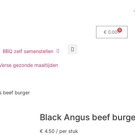
0
€
0.00
BBQ zelf samenstellen
Verse gezonde maaltijden
s beef burger
Black Angus beef burge
€
4.50
/ per stuk