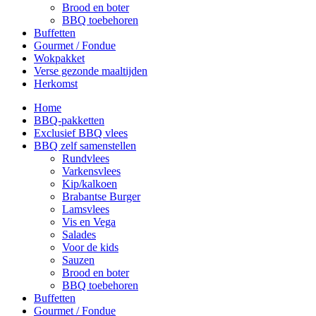
Brood en boter
BBQ toebehoren
Buffetten
Gourmet / Fondue
Wokpakket
Verse gezonde maaltijden
Herkomst
Home
BBQ-pakketten
Exclusief BBQ vlees
BBQ zelf samenstellen
Rundvlees
Varkensvlees
Kip/kalkoen
Brabantse Burger
Lamsvlees
Vis en Vega
Salades
Voor de kids
Sauzen
Brood en boter
BBQ toebehoren
Buffetten
Gourmet / Fondue