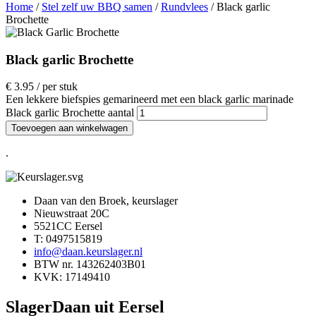
Home
/
Stel zelf uw BBQ samen
/
Rundvlees
/ Black garlic
Brochette
Black garlic Brochette
€
3.95
/ per stuk
Een lekkere biefspies gemarineerd met een black garlic marinade
Black garlic Brochette aantal
Toevoegen aan winkelwagen
.
Daan van den Broek, keurslager
Nieuwstraat 20C
5521CC Eersel
T: 0497515819
info@daan.keurslager.nl
BTW nr. 143262403B01
KVK: 17149410
SlagerDaan uit Eersel