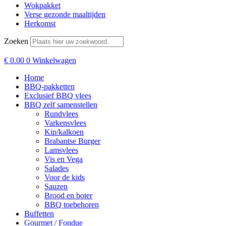
Wokpakket
Verse gezonde maaltijden
Herkomst
Zoeken
€
0.00
0
Winkelwagen
Home
BBQ-pakketten
Exclusief BBQ vlees
BBQ zelf samenstellen
Rundvlees
Varkensvlees
Kip/kalkoen
Brabantse Burger
Lamsvlees
Vis en Vega
Salades
Voor de kids
Sauzen
Brood en boter
BBQ toebehoren
Buffetten
Gourmet / Fondue