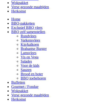
Wokpakket
Verse gezonde maaltijden
Herkomst
Home
BBQ-pakketten
Exclusief BBQ vlees
BBQ zelf samenstellen
Rundvlees
Varkensvlees
Kip/kalkoen
Brabantse Burger
Lamsvlees
Vis en Vega
Salades
Voor de kids
Sauzen
Brood en boter
BBQ toebehoren
Buffetten
Gourmet / Fondue
Wokpakket
Verse gezonde maaltijden
Herkomst