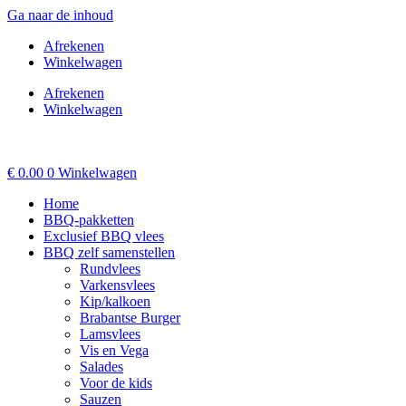
Ga naar de inhoud
Afrekenen
Winkelwagen
Afrekenen
Winkelwagen
€
0.00
0
Winkelwagen
Home
BBQ-pakketten
Exclusief BBQ vlees
BBQ zelf samenstellen
Rundvlees
Varkensvlees
Kip/kalkoen
Brabantse Burger
Lamsvlees
Vis en Vega
Salades
Voor de kids
Sauzen