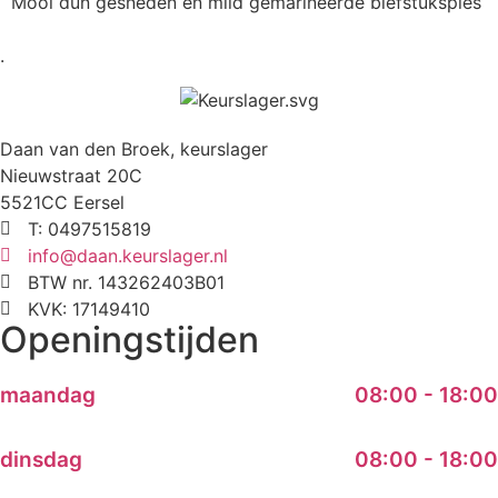
Mooi dun gesneden en mild gemarineerde biefstukspies
.
Daan van den Broek, keurslager
Nieuwstraat 20C
5521CC Eersel
T: 0497515819
info@daan.keurslager.nl
BTW nr. 143262403B01
KVK: 17149410
Openingstijden
maandag
08:00 - 18:00
dinsdag
08:00 - 18:00