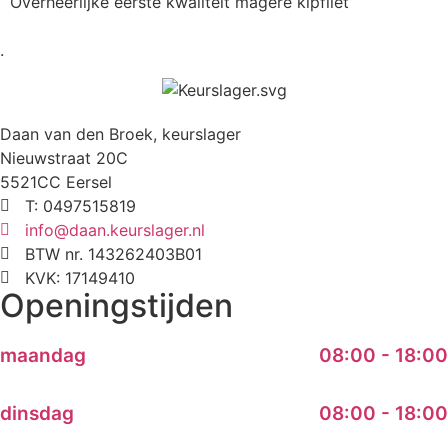
Overheerlijke eerste kwaliteit magere kipfilet
.
Daan van den Broek, keurslager
Nieuwstraat 20C
5521CC Eersel
T: 0497515819
info@daan.keurslager.nl
BTW nr. 143262403B01
KVK: 17149410
Openingstijden
maandag
08:00 - 18:00
dinsdag
08:00 - 18:00