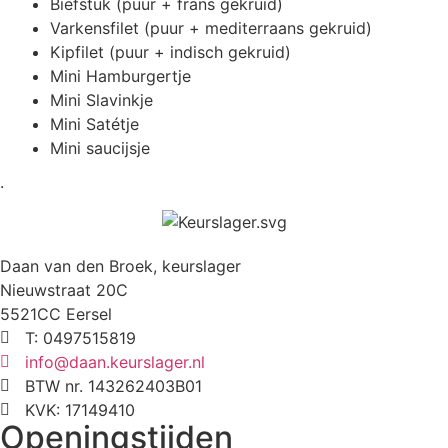
Biefstuk (puur + frans gekruid)
Varkensfilet (puur + mediterraans gekruid)
Kipfilet (puur + indisch gekruid)
Mini Hamburgertje
Mini Slavinkje
Mini Satétje
Mini saucijsje
.
Daan van den Broek, keurslager
Nieuwstraat 20C
5521CC Eersel
T: 0497515819
info@daan.keurslager.nl
BTW nr. 143262403B01
KVK: 17149410
Openingstijden