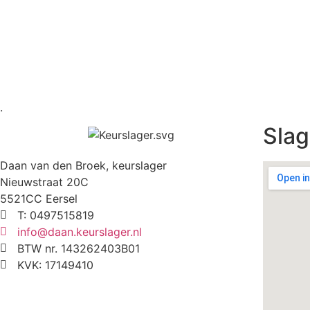
.
Slag
Daan van den Broek, keurslager
Nieuwstraat 20C
5521CC Eersel
T: 0497515819
info@daan.keurslager.nl
BTW nr. 143262403B01
KVK: 17149410