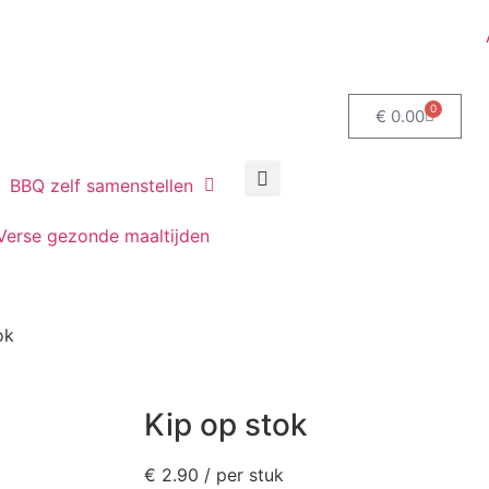
0
€
0.00
BBQ zelf samenstellen
Verse gezonde maaltijden
ok
Kip op stok
€
2.90
/ per stuk