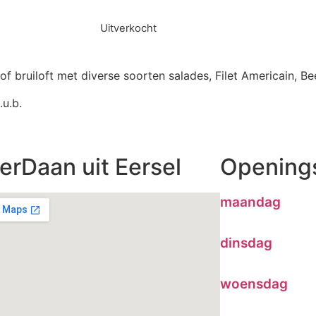
Uitverkocht
h of bruiloft met diverse soorten salades, Filet Americain,
.u.b.
erDaan uit Eersel
Openings
maandag
dinsdag
woensdag