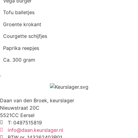
Vega burger
Tofu balletjes
Groente krokant
Courgette schijfjes
Paprika reepjes
Ca. 300 gram
.
Daan van den Broek, keurslager
Nieuwstraat 20C
5521CC Eersel
T: 0497515819
info@daan.keurslager.nl
BTW nr. 143262403B01