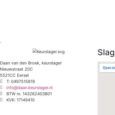
.
Slag
Daan van den Broek, keurslager
Nieuwstraat 20C
5521CC Eersel
T: 0497515819
info@daan.keurslager.nl
BTW nr. 143262403B01
KVK: 17149410