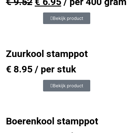
€
9.52
€
6.95
/ per 400 gram
Bekijk product
Zuurkool stamppot
€
8.95
/ per stuk
Bekijk product
Boerenkool stamppot