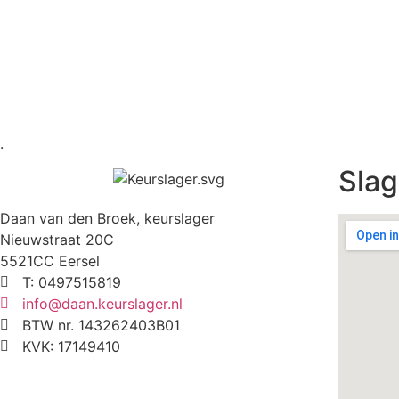
.
Slag
Daan van den Broek, keurslager
Nieuwstraat 20C
5521CC Eersel
T: 0497515819
info@daan.keurslager.nl
BTW nr. 143262403B01
KVK: 17149410