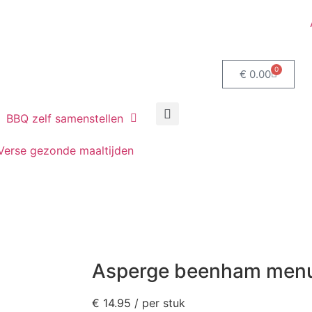
0
€
0.00
BBQ zelf samenstellen
Verse gezonde maaltijden
Asperge beenham men
€
14.95
/ per stuk